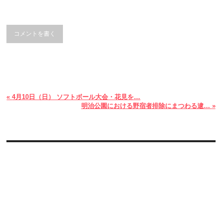
コメントを書く
«
4月10日（日） ソフトボール大会・花見を…
明治公園における野宿者排除にまつわる逮…
»