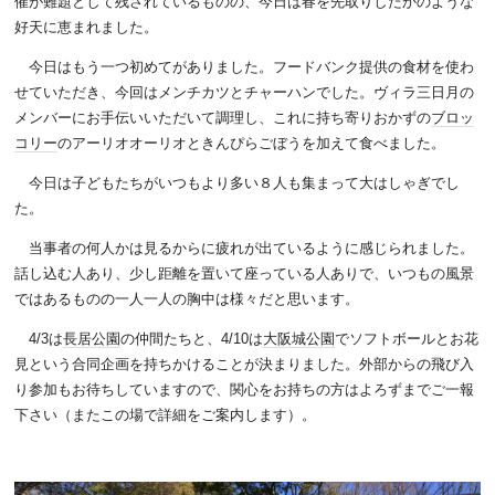
催が難題として残されているものの、今日は春を先取りしたかのような
好天に恵まれました。
今日はもう一つ初めてがありました。フードバンク提供の食材を使わ
せていただき、今回はメンチカツとチャーハンでした。ヴィラ三日月の
メンバーにお手伝いいただいて調理し、これに持ち寄りおかずの
ブロッ
コリー
のアーリオオーリオときんぴらごぼうを加えて食べました。
今日は子どもたちがいつもより多い８人も集まって大はしゃぎでし
た。
当事者の何人かは見るからに疲れが出ているように感じられました。
話し込む人あり、少し距離を置いて座っている人ありで、いつもの風景
ではあるものの一人一人の胸中は様々だと思います。
4/3
は
長居公園
の仲間たちと、
4/10
は
大阪城公園
でソフトボールとお花
見という合同企画を持ちかけることが決まりました。外部からの飛び入
り参加もお待ちしていますので、関心をお持ちの方はよろずまでご一報
下さい（またこの場で詳細をご案内します）。